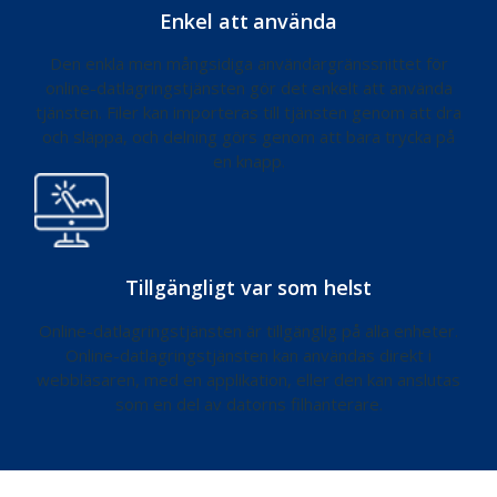
Enkel att använda
Den enkla men mångsidiga användargränssnittet för
online-datlagringstjänsten gör det enkelt att använda
tjänsten. Filer kan importeras till tjänsten genom att dra
och släppa, och delning görs genom att bara trycka på
en knapp.
Tillgängligt var som helst
Online-datlagringstjänsten är tillgänglig på alla enheter.
Online-datlagringstjänsten kan användas direkt i
webbläsaren, med en applikation, eller den kan anslutas
som en del av datorns filhanterare.