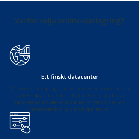
Varför välja online-datlagring?
Ett finskt datacenter
Våra online-datlagringstjänster finns i vårt moderna och
mycket säkra datacenter i Turku centrum. Driften av
tjänsterna kontrolleras kontinuerligt genom t.ex. en
nätverksanslutning via två operatörer.