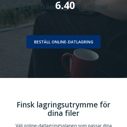
6.40
Börjar från
€ / månad
BESTÄLL ONLINE-DATLAGRING
Finsk lagringsutrymme för
dina filer
Välj online-datlagringsplanen som passar dina