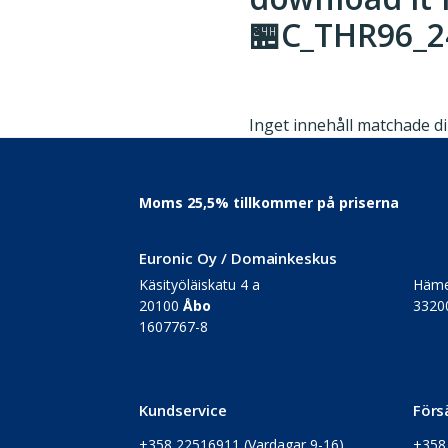
🏪C_THR96_24
Inget innehåll matchade din
Footer
Moms 25,5% tillkommer på priserna
Euronic Oy / Domainkeskus
Käsityöläiskatu 4 a
Häme
20100
Åbo
3320
1607767-8
Kundservice
Förs
+358 22516911
(Vardagar 9-16)
+358