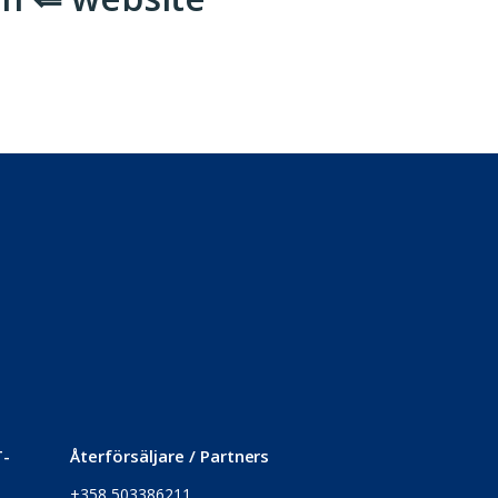
T-
Återförsäljare / Partners
+358 503386211