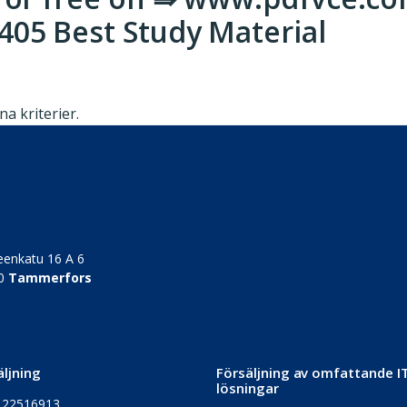
05 Best Study Material
a kriterier.
enkatu 16 A 6
0
Tammerfors
äljning
Försäljning av omfattande I
lösningar
 22516913