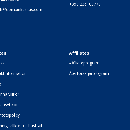
+358 236103777
ti@domainkeskus.com
tag
Affiliates
ss
Affiliateprogram
ktinformation
Återförsäljarprogram
g
nna villkor
ansvillkor
ritetspolicy
ningsvillkor för Paytrail