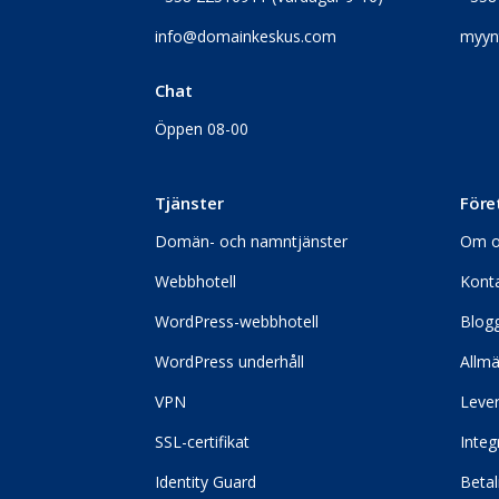
info@domainkeskus.com
myyn
Chat
Öppen 08-00
Tjänster
Före
Domän- och namntjänster
Om o
Webbhotell
Konta
WordPress-webbhotell
Blog
WordPress underhåll
Allmä
VPN
Lever
SSL-certifikat
Integ
Identity Guard
Betal