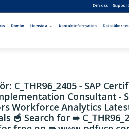
Om oss
Suppor
oss
Domän
Hemsida
Kontaktinformation
Datasäkerhet
för: C_THR96_2405 - SAP Certif
Implementation Consultant - 
rs Workforce Analytics Lates
ls 🥣 Search for ➠ C_THR96_
 for free on ⇛ www.pdfvce.c