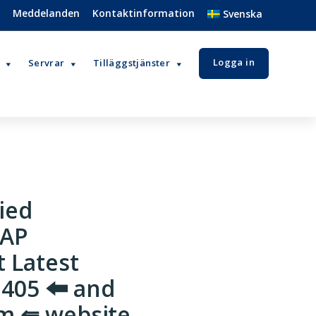
t
Meddelanden
Kontaktinformation
Svenska
Logga in
Servrar
Tilläggstjänster
ied
SAP
t Latest
2405 🠰 and
om ⇚ website